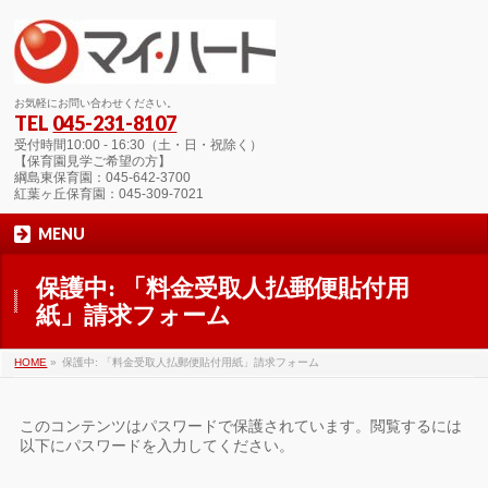
お気軽にお問い合わせください。
TEL
045-231-8107
受付時間10:00 - 16:30（土・日・祝除く）
【保育園見学ご希望の方】
綱島東保育園：045-642-3700
紅葉ヶ丘保育園：045-309-7021
MENU
保護中: 「料金受取人払郵便貼付用
紙」請求フォーム
HOME
»
保護中: 「料金受取人払郵便貼付用紙」請求フォーム
このコンテンツはパスワードで保護されています。閲覧するには
以下にパスワードを入力してください。