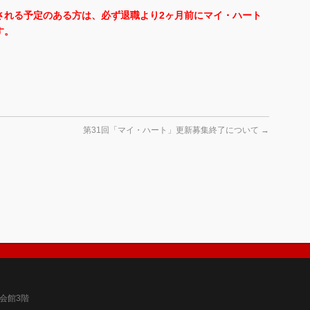
される予定のある方は、必ず退職より2ヶ月前にマイ・ハート
す。
第31回「マイ・ハート」更新募集終了について
→
育会館3階