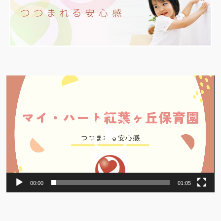
動
画
プ
レ
ー
ヤ
ー
00:00
01:05